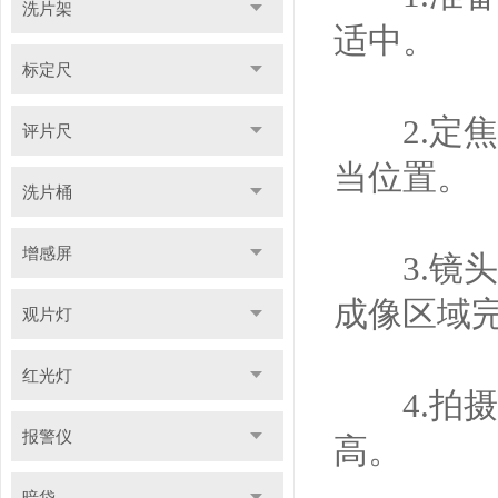
洗片架
适中。
标定尺
2.定焦
评片尺
当位置。
洗片桶
增感屏
3.镜头
成像区域
观片灯
红光灯
4.拍摄
报警仪
高。
暗袋