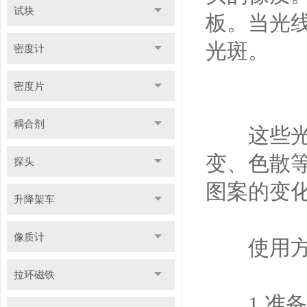
试块
板。当光
光斑。
密度计
密度片
耦合剂
这些光斑
变、色散
探头
图案的变
升降架车
像质计
使用方
拉环磁铁
1.准备