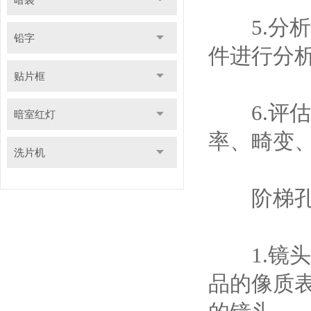
5.分析
铅字
件进行分
贴片框
6.评估
暗室红灯
率、畸变
洗片机
阶梯孔型
1.镜头
品的像质