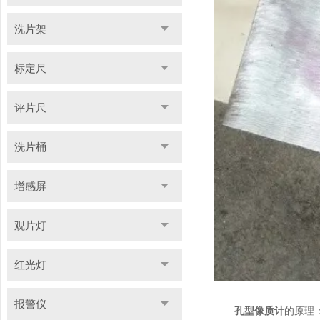
洗片架
标定尺
评片尺
洗片桶
增感屏
观片灯
红光灯
报警仪
孔型像质计
的原理