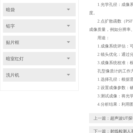
1.光学孔径：成像系
暗袋
度。
2.点扩散函数（PSF
铅字
成像质量，例如分辨率
用途：
贴片框
1.成像系统评估：可
2.镜头优化：通过分
暗室红灯
3.成像系统校准：根
孔型像质计的工作
洗片机
1.选择孔径：根据需
2.设置成像参数：确
3.测试成像：将光学
4.分析结果：利用图
上一篇：
超声波UT
下一篇：
射线检测人