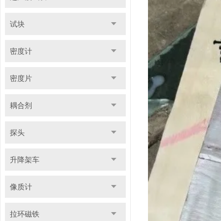
试块
密度计
密度片
耦合剂
探头
升降架车
像质计
拉环磁铁