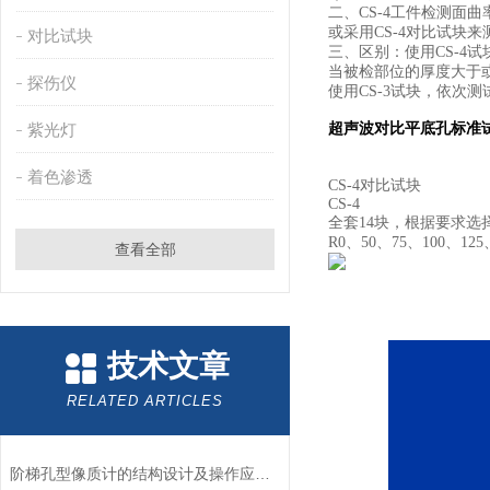
二、CS-4工件检测面
或采用
CS-4
对比试块来
对比试块
三、区别：使用
CS-4
试
当被检部位的厚度大于
探伤仪
使用
CS-3
试块，依次测
紫光灯
超声波对比平底孔标准
着色渗透
CS-4对比试块
CS-4
全套14块，根据要求选
R0、50、75、100、125
查看全部
技术文章
RELATED ARTICLES
阶梯孔型像质计的结构设计及操作应用流程