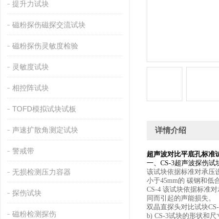
提升力试块
磁粉探伤磁探交流试块
磁粉探伤灵敏度检验
灵敏度试块
相控阵试块
TOFD模拟试块试板
声速扩散角测定试块
详情介绍
警戒带
超声波对比平底孔标准
一、CS-3超声波探伤试块
无损检测压力容器
该试块依据标准对承压
小于
45mm
的 碳钢和低
CS-4
该试块依据标准对
探伤试块
同而引起的声能损失。
双晶直探头对比试块
CS-
磁粉检测探伤
b) CS-3
试块的形状和尺