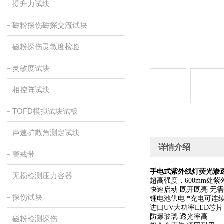
提升力试块
磁粉探伤磁探交流试块
磁粉探伤灵敏度检验
灵敏度试块
相控阵试块
TOFD模拟试块试板
声速扩散角测定试块
详情介绍
警戒带
手电式紫外线灯荧光渗
无损检测压力容器
超高强度，600mm处紫外
快速启动 既开既亮 无
探伤试块
锂电池供电 *充电可连
进口UV大功率LED芯片 
防爆玻璃 透光率高
磁粉检测探伤