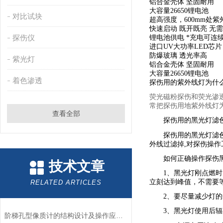
铝合金壳体 坚固耐用
大容量26650锂电池
对比试块
超高强度，600mm处紫外
快速启动 既开既亮 无
探伤仪
锂电池供电 *充电可连
进口UV大功率LED芯片 
防爆玻璃 透光率高
紫光灯
铝合金壳体 坚固耐用
大容量26650锂电池
着色渗透
探伤用的紫外线灯为什
荧光磁粉探伤和荧光渗透
常把探伤用地紫外线灯
查看全部
探伤用的黑光灯滤色
探伤用的黑光灯滤色片
外线过滤掉,对探伤操作
如何正确操作探伤黑
技术文章
1、黑光灯刚点燃时，
立刻达到峰值，不需要
RELATED ARTICLES
2、要尽量减少灯的开
3、黑光灯使用后辐射
阶梯孔型像质计的结构设计及操作应用流程