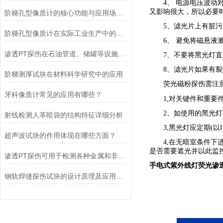
4、 电源电压波动对
又影响很大，所以必要
阶梯孔型像质计的核心功能与应用场景适配
5、滤光片上有脏污，
阶梯孔型像质计在实际工业生产中的优势
6、 避免将磁悬液溅
渗透PT探伤在石油管道、储罐等设施的检修中的应用
7、不要将黑光灯直
8、滤光片如果有裂纹
阶梯测厚试块在材料科学研究中的应用
荧光磁粉探伤需注意
牙科像质计常见的应用有哪些？
1,对关键件和重要件
2、如使用的黑光灯不
射线检测人革暗袋的结构特征详细分析
3,黑光灯应定期(以I
超声波试块的作用体现在哪些方面？
4,在无暗室条件下进
是否需要遮光并以此监
渗透PT探伤可用于检测各种金属和非金属材料
手电式紫外线灯荧光渗
钢轨焊缝探伤试块的设计原理及应用场景