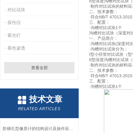
II型深度沟槽对比试块
·制作对比试块的材料
对比试块
二、技术参数：
·符合NB/T 47013-
探伤仪
三、配置：
·沟槽对比试块1个
沟槽对比试块（深度对比
紫光灯
一、产品简介：
·沟槽对比试块(深度对
着色渗透
·沟槽对比试块分为：
I型小径管对比试块（
II型深度沟槽对比试块
·制作对比试块的材料
查看全部
二、技术参数：
·符合NB/T 47013-
三、配置：
·沟槽对比试块1个
技术文章
RELATED ARTICLES
阶梯孔型像质计的结构设计及操作应用流程