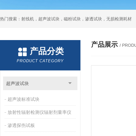
热门搜索：射线机，超声波试块，磁粉试块，渗透试块，无损检测耗材
产品展示
/ PROD
产品分类
PRODUCT CATEGORY
超声波试块
超声波标准试块
放射性辐射检测仪辐射剂量率仪
渗透探伤试板