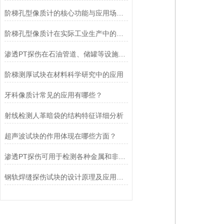
阶梯孔型像质计的核心功能与应用场景适配
阶梯孔型像质计在实际工业生产中的优势
渗透PT探伤在石油管道、储罐等设施的检修中的应用
阶梯测厚试块在材料科学研究中的应用
牙科像质计常见的应用有哪些？
射线检测人革暗袋的结构特征详细分析
超声波试块的作用体现在哪些方面？
渗透PT探伤可用于检测各种金属和非金属材料
钢轨焊缝探伤试块的设计原理及应用场景