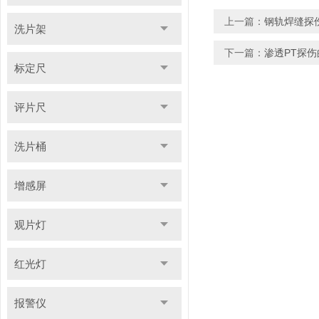
上一篇：
钢轨焊缝探
洗片架
下一篇：
渗透PT探
标定尺
评片尺
洗片桶
增感屏
观片灯
红光灯
报警仪